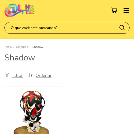
Início
/
Meninos
/
Shadow
Shadow
Filtrar
Ordenar