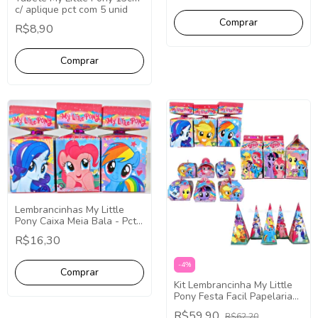
c/ aplique pct com 5 unid
R$8,90
Lembrancinhas My Little
Pony Caixa Meia Bala - Pct
com 10
R$16,30
-
4
%
Kit Lembrancinha My Little
Pony Festa Facil Papelaria
40 Caixinhas
R$59,90
R$62,20