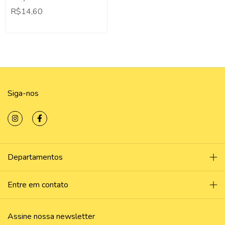
5x5 - Decoração Festa
R$14,60
Lembrancinha Temática.
Siga-nos
Departamentos
Entre em contato
Assine nossa newsletter