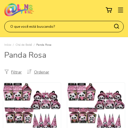
Início
/
Chá de Bebê
/
Panda Rosa
Panda Rosa
Filtrar
Ordenar