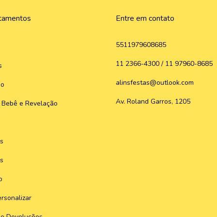
tamentos
Entre em contato
5511979608685
11 2366-4300 / 11 97960-8685
s
alinsfestas@outlook.com
do
Av. Roland Garros, 1205
 Bebê e Revelação
s
s
o
rsonalizar
 e Devoluções