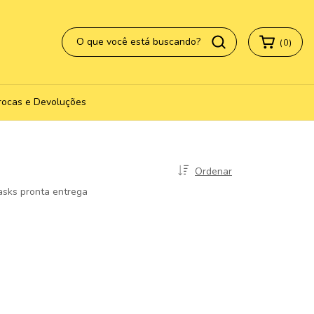
(
0
)
rocas e Devoluções
Ordenar
Masks pronta entrega