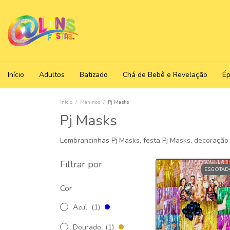
Início
Adultos
Batizado
Chá de Bebê e Revelação
É
Início
/
Meninos
/
Pj Masks
Pj Masks
Lembrancinhas Pj Masks, festa Pj Masks, decoração 
Filtrar por
ESGOTAD
Cor
Azul
(1)
Dourado
(1)