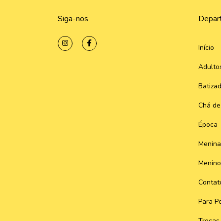
Siga-nos
Depar
Início
Adulto
Batiza
Chá de
Época
Menina
Menino
Contat
Para Pe
Trocas