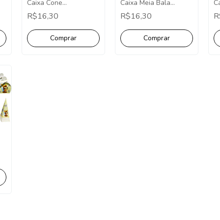
Caixa Cone
Caixa Meia Bala
Ca
Lembrancinha
Lembrancinha Pct C/10
U
R$16,30
R$16,30
R
Papelaria Abelinha
Und Abelinha
A
a
Mêsversário Abelinha
Mêsversário Abelinha
A
Decoração
Decoração
o