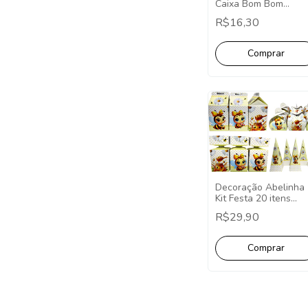
Caixa Bom Bom
Lembrancinha
R$16,30
Papelaria Abelinha
Mêsversário Abelinh
Decoração
Decoração Abelinha
Kit Festa 20 itens
Lembrancinha
R$29,90
Abelinha Mêsversári
Abelinha Decoração