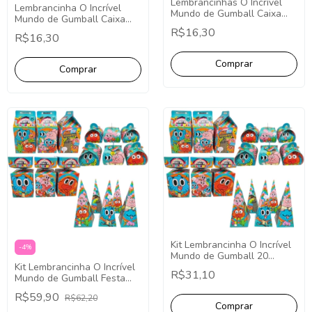
Lembrancinhas O Incrível
Lembrancinha O Incrível
Mundo de Gumball Caixa
Mundo de Gumball Caixa
Milk - Pct com 10 unidades.
Cone - Pct com 10
R$16,30
R$16,30
Unidades.
Kit Lembrancinha O Incrível
-
4
%
Mundo de Gumball 20
Kit Lembrancinha O Incrível
Caixinhas Festa Fácil
R$31,10
Mundo de Gumball Festa
Decoração.
Fácil Papelaria 40 Caixinhas.
R$59,90
R$62,20