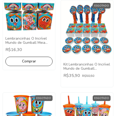
ESGOTADO
Lembrancinhas O Incrível
Mundo de Gumball Meia
Bala - Pct com 10 Unidades.
R$16,30
Kit Lembrancinhas O Incrível
Mundo de Gumball
Personalizados 30 Itens
R$35,90
R$50,50
Acrílico.
ESGOTADO
ESGOTADO