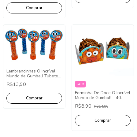
Lembrancinhas O Incrível
Mundo de Gumball Tubete
13cm Aplique Redondo - 10
R$13,90
-
40
%
Unidades.
Forminha De Doce O Incrível
Mundo de Gumball - 40
Unidades
R$8,90
R$14,90