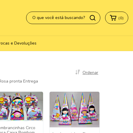
(
0
)
rocas e Devoluções
Ordenar
 Rosa pronta Entrega
embrancinhas Circo
osa Caixa Bombom -