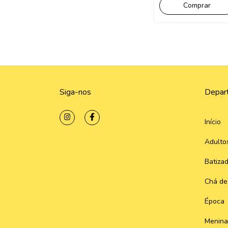
Siga-nos
Depar
Início
Adulto
Batiza
Chá de
Época
Menina