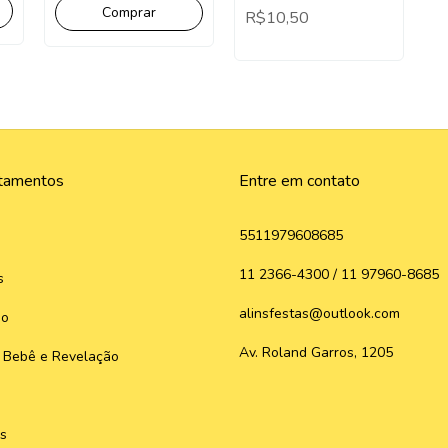
2x1
R$10,50
tamentos
Entre em contato
5511979608685
11 2366-4300 / 11 97960-8685
s
alinsfestas@outlook.com
do
Av. Roland Garros, 1205
 Bebê e Revelação
s