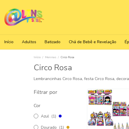
Início
Adultos
Batizado
Chá de Bebê e Revelação
É
Início
/
Meninas
/
Circo Rosa
Circo Rosa
Lembrancinhas Circo Rosa, festa Circo Rosa, decoraç
Filtrar por
Cor
Azul
(1)
Dourado
(1)