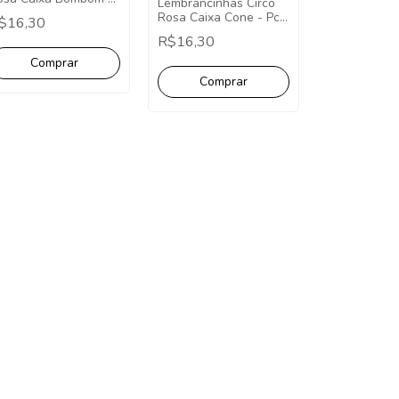
Lembrancinhas Circo
ct com 10
Rosa Caixa Cone - Pct
$16,30
com 10
R$16,30