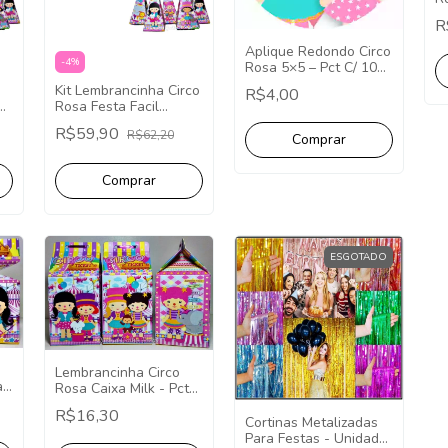
P
R
Aplique Redondo Circo
-
4
%
Rosa 5×5 – Pct C/ 10
uni
Kit Lembrancinha Circo
R$4,00
Rosa Festa Facil
Papelaria 40 Caixinhas
R$59,90
R$62,20
ESGOTADO
Lembrancinha Circo
 -
Rosa Caixa Milk - Pct
com 10
R$16,30
Cortinas Metalizadas
Para Festas - Unidade