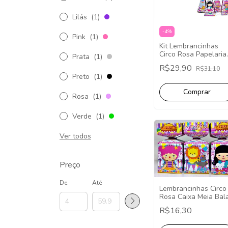
Lilás
(1)
-
4
%
Pink
(1)
Kit Lembrancinhas
Circo Rosa Papelaria
Prata
(1)
20 Caixinhas Festa
R$29,90
R$31,10
Fácil Decoração.
Preto
(1)
Rosa
(1)
Verde
(1)
Ver todos
Preço
De
Até
Lembrancinhas Circo
Rosa Caixa Meia Bala
Pct com 10
R$16,30