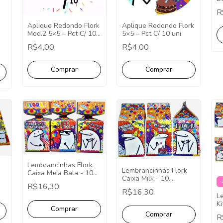
Pc
R
D
A
Aplique Redondo Flork
Aplique Redondo Flork
Ap
Mod.2 5×5 – Pct C/ 10
5×5 – Pct C/ 10 uni
unid
R$4,00
R$4,00
Lembrancinhas Flork
Lembrancinhas Flork
Caixa Meia Bala - 10
Caixa Milk - 10
Unidades
-
R$16,30
Unidades
R$16,30
L
Ki
R