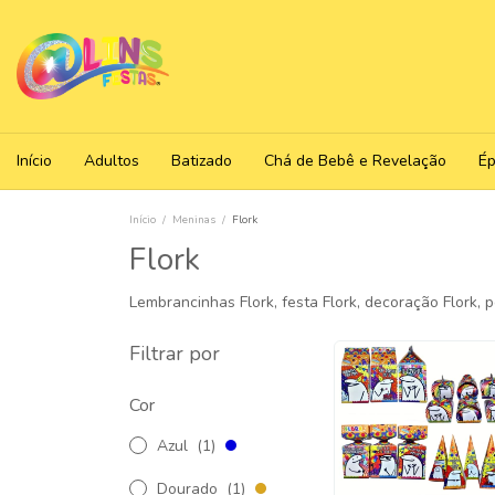
Início
Adultos
Batizado
Chá de Bebê e Revelação
É
Início
/
Meninas
/
Flork
Flork
Lembrancinhas Flork, festa Flork, decoração Flork, pe
Filtrar por
Cor
Azul
(1)
Dourado
(1)