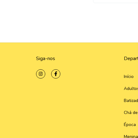
Siga-nos
Depar
Início
Adulto
Batiza
Chá de
Época
Menina