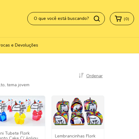
(
0
)
rocas e Devoluções
Ordenar
ulto, tema jovem
ni Tubete Flork
Lembrancinhas Flork
ento Cake C/ Aplique