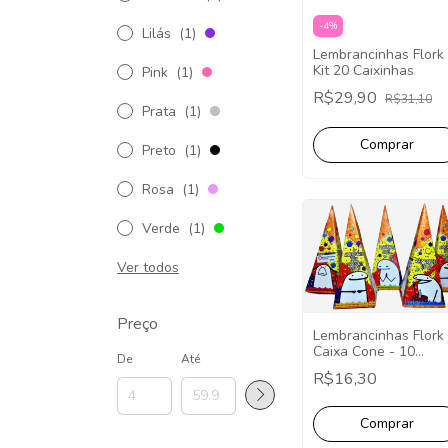
-
4
%
Lilás
(1)
Lembrancinhas Flork
Kit 20 Caixinhas
Pink
(1)
R$29,90
R$31,10
Prata
(1)
Preto
(1)
Rosa
(1)
Verde
(1)
Ver todos
Preço
Lembrancinhas Flork
Caixa Cone - 10
De
Até
Unidades
R$16,30