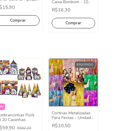
Caixa Bombom - 10
t. C/ 10 Unidades -
Unidades
$15,90
ecoração Festa
R$16,30
niversário Tubete
lique.
ESGOTADO
4
%
Cortinas Metalizadas
embrancinhas Flork
Para Festas - Unidade
t 20 Caixinhas
2x1
R$10,50
$59,90
R$62,20