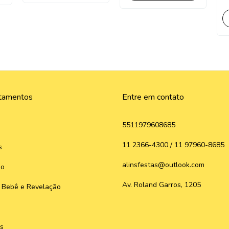
tamentos
Entre em contato
5511979608685
11 2366-4300 / 11 97960-8685
s
alinsfestas@outlook.com
do
Av. Roland Garros, 1205
 Bebê e Revelação
s