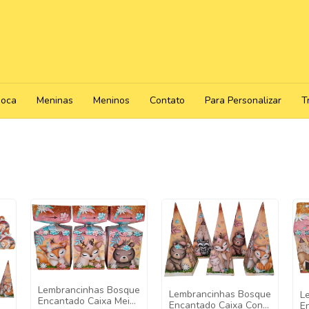
poca
Meninas
Meninos
Contato
Para Personalizar
T
Lembrancinhas Bosque
Lembrancinhas Bosque
L
Encantado Caixa Meia
Encantado Caixa Cone
E