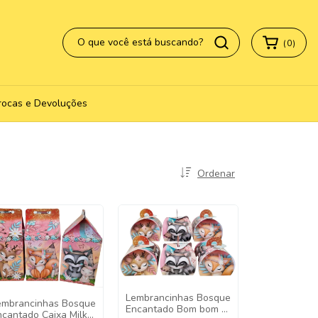
(
0
)
rocas e Devoluções
Ordenar
Lembrancinhas Bosque
embrancinhas Bosque
Encantado Bom bom -
ncantado Caixa Milk -