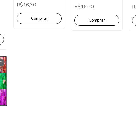
Bala - Pct com 10
- Pct com 10 Unidades.
P
R$16,30
R$16,30
Unidades.
R
O
de