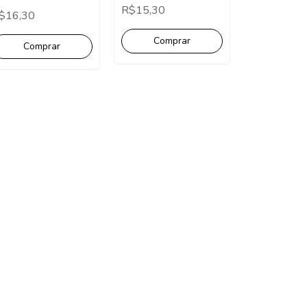
Pct com 10 Unidades .
ct com 10 Unidades.
R$15,30
$16,30