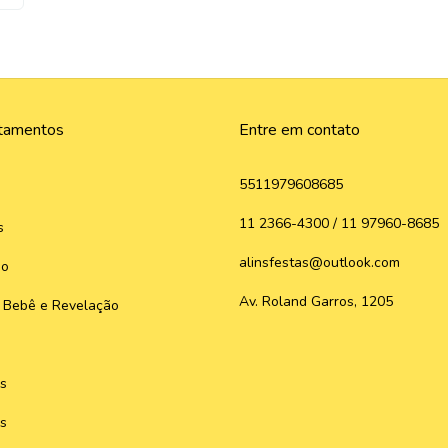
tamentos
Entre em contato
5511979608685
11 2366-4300 / 11 97960-8685
s
alinsfestas@outlook.com
do
Av. Roland Garros, 1205
 Bebê e Revelação
s
s