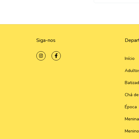
Siga-nos
Depar
Início
Adulto
Batiza
Chá de
Época
Menina
Menino