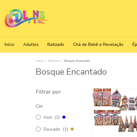
Início
Adultos
Batizado
Chá de Bebê e Revelação
É
Início
/
Meninas
/
Bosque Encantado
Bosque Encantado
Filtrar por
Cor
Azul
(1)
Dourado
(1)