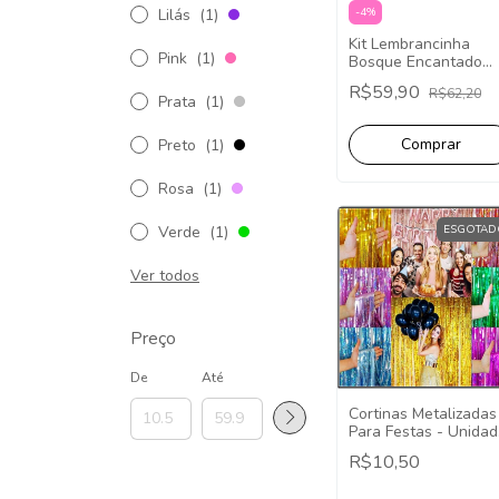
Lilás
(1)
-
4
%
Kit Lembrancinha
Pink
(1)
Bosque Encantado
Festa Fácil Papelaria
R$59,90
R$62,20
40 Caixinhas.
Prata
(1)
Preto
(1)
Rosa
(1)
Verde
(1)
ESGOTAD
Ver todos
Preço
De
Até
Cortinas Metalizadas
Para Festas - Unida
2x1
R$10,50