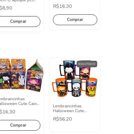
Pct com 10
om 5 unid
R$16,30
$8,90
ESGOTADO
embrancinhas
alloween Cute Caixa
Lembrancinhas
lk - Pct com 10
Halloween Cute
$16,30
Caneca 400ml - 10
R$56,20
Unidades