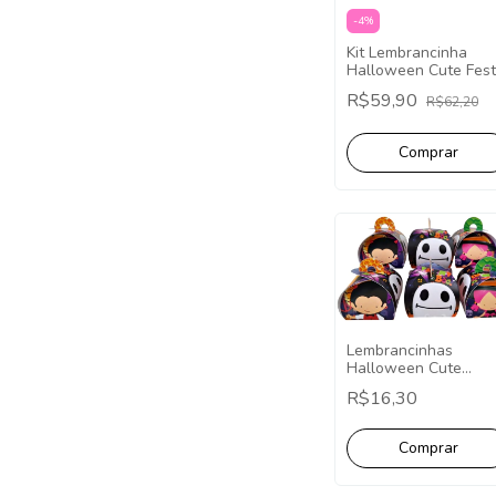
-
4
%
Kit Lembrancinha
Halloween Cute Fes
Facil Papelaria 40
R$59,90
R$62,20
Caixinhas
Lembrancinhas
Halloween Cute
Bombom - Pct com 1
R$16,30