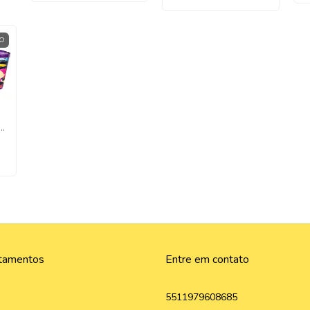
O
o
tamentos
Entre em contato
5511979608685