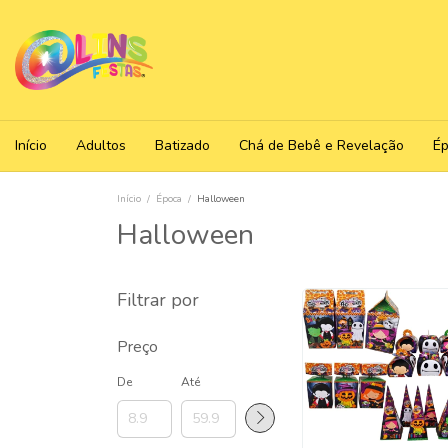
Início
Adultos
Batizado
Chá de Bebê e Revelação
É
Início
/
Época
/
Halloween
Halloween
Filtrar por
Preço
De
Até