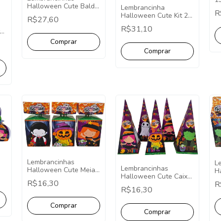
Halloween Cute Balde
c
Lembrancinha
R
De Pipoca - 5
Halloween Cute Kit 20
R$27,60
Unidades
Caixinhas Festa Fácil
R$31,10
ta
Decoração
Lembrancinhas
L
Lembrancinhas
Halloween Cute Meia
H
0
Halloween Cute Caixa
Bala - Pct com 10
Mi
R$16,30
R
Cone - Pct com 10
R$16,30