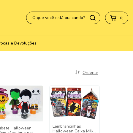
(
0
)
rocas e Devoluções
Ordenar
Lembrancinhas
ubete Halloween
Halloween Caixa Milk -
3cm c/ aplique pct