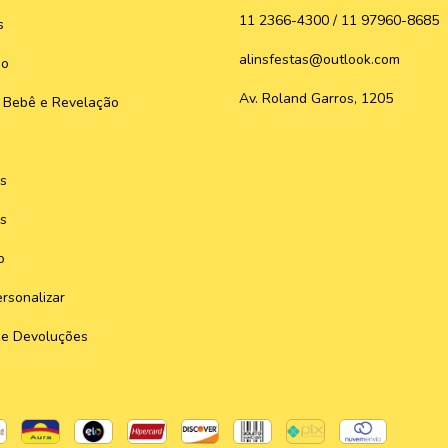
11 2366-4300 / 11 97960-8685
s
alinsfestas@outlook.com
do
Av. Roland Garros, 1205
 Bebê e Revelação
s
s
o
rsonalizar
 e Devoluções