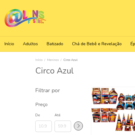
Início
Adultos
Batizado
Chá de Bebê e Revelação
É
Início
/
Meninos
/
Circo Azul
Circo Azul
Filtrar por
Preço
De
Até