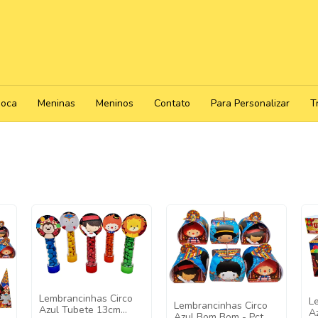
poca
Meninas
Meninos
Contato
Para Personalizar
T
Lembrancinhas Circo
L
Lembrancinhas Circo
Azul Tubete 13cm
Az
Azul Bom Bom - Pct