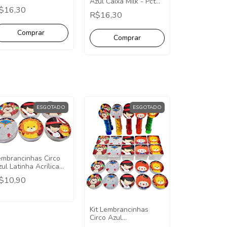
Azul Caixa Milk - Pct
om 10 Unidades
$16,30
com 10 unidades.
R$16,30
ESGOTADO
ESGOTADO
embrancinhas Circo
ul Latinha Acrílica
x5 - 10 Unidades
$10,90
Kit Lembrancinhas
Circo Azul
Personalizados 30