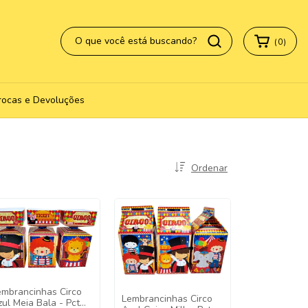
(
0
)
rocas e Devoluções
Ordenar
embrancinhas Circo
Lembrancinhas Circo
ul Meia Bala - Pct