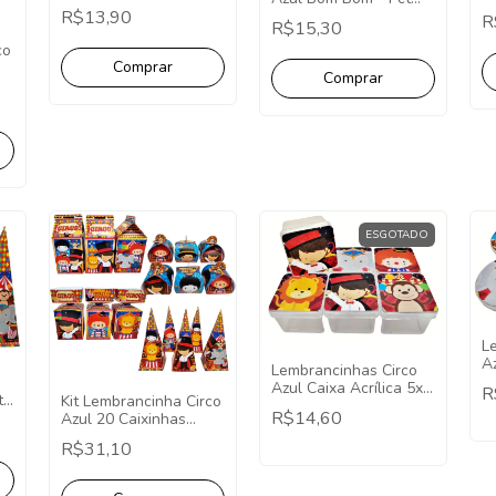
Aplique Redondo - 10
c
R$13,90
com 10 Unidades
R
Unidades
R$15,30
co
as.
ESGOTADO
L
Az
Lembrancinhas Circo
5
Azul Caixa Acrílica 5x5
R
t
Kit Lembrancinha Circo
- 10 Unidades
R$14,60
Azul 20 Caixinhas
Festa Fácil Decoração
R$31,10