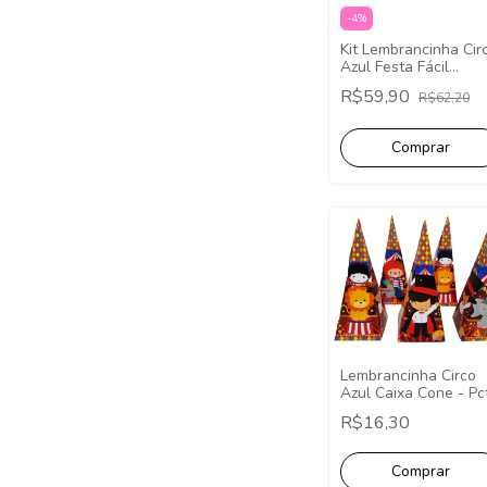
-
4
%
Kit Lembrancinha Cir
Azul Festa Fácil
Papelaria 40 Caixinh
R$59,90
R$62,20
Lembrancinha Circo
Azul Caixa Cone - Pc
com 10 Unidades.
R$16,30