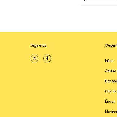
Siga-nos
Depar
Início
Adulto
Batiza
Chá de
Época
Menina