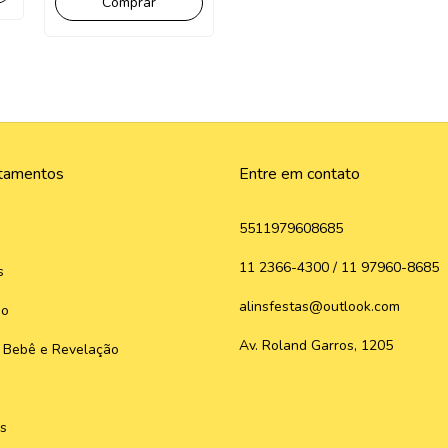
tamentos
Entre em contato
5511979608685
11 2366-4300 / 11 97960-8685
s
alinsfestas@outlook.com
do
Av. Roland Garros, 1205
 Bebê e Revelação
s