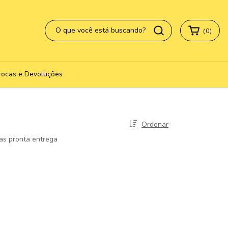
(
0
)
rocas e Devoluções
Ordenar
as pronta entrega