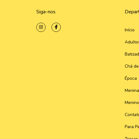
Siga-nos
Depar
Início
Adulto
Batiza
Chá de
Época
Menina
Menino
Contat
Para Pe
Trocas