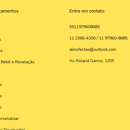
tamentos
Entre em contato
5511979608685
11 2366-4300 / 11 97960-8685
s
alinsfestas@outlook.com
do
Av. Roland Garros, 1205
 Bebê e Revelação
s
s
o
rsonalizar
 e Devoluções