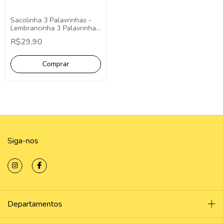
Sacolinha 3 Palavrinhas -
Lembrancinha 3 Palavrinhas
Pct 10 Unidades Sacolinha
R$29,90
3 Palavrinhas
Siga-nos
Departamentos