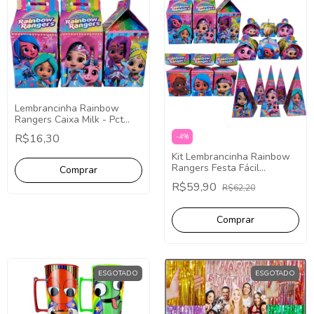
Lembrancinha Rainbow
Rangers Caixa Milk - Pct
com 10
R$16,30
-
4
%
Kit Lembrancinha Rainbow
Rangers Festa Fácil
Papelaria 40 Caixinhas
R$59,90
R$62,20
ESGOTADO
ESGOTADO