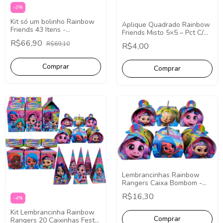
-
3
%
Kit só um bolinho Rainbow
Aplique Quadrado Rainbow
Friends 43 Itens -
Friends Misto 5×5 – Pct C/
Lembrancinha Festa
10 unid
R$66,90
R$69,10
Decoração
R$4,00
Lembrancinhas Rainbow
Rangers Caixa Bombom -
Pct com 10
R$16,30
-
4
%
Kit Lembrancinha Rainbow
Rangers 20 Caixinhas Festa