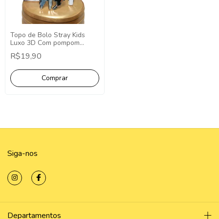
Topo de Bolo Stray Kids
Luxo 3D Com pompom
minimalista - Topper Cake
R$19,90
Stray Kids
Siga-nos
Departamentos